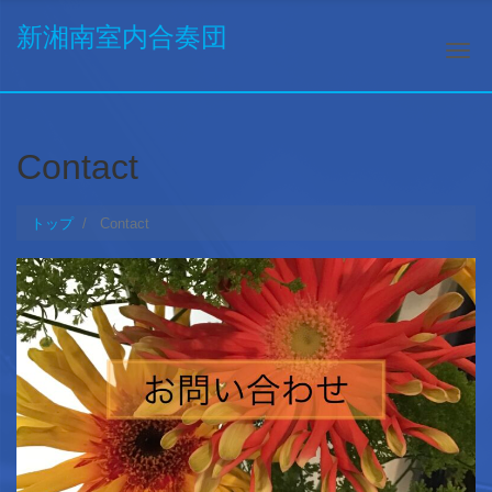
新湘南室内合奏団
ナ
Contact
トップ
Contact