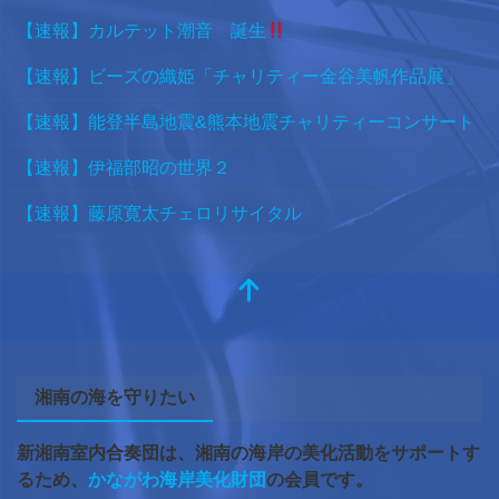
【速報】カルテット潮音 誕生
【速報】ビーズの織姫「チャリティー金谷美帆作品展」
【速報】能登半島地震&熊本地震チャリティーコンサート
【速報】伊福部昭の世界２
【速報】藤原寛太チェロリサイタル
湘南の海を守りたい
新湘南室内合奏団は、湘南の海岸の美化活動をサポートす
るため、
かながわ海岸美化財団
の会員です。