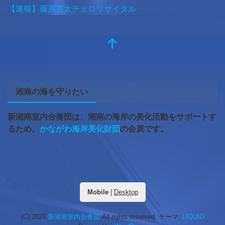
【速報】藤原寛太チェロリサイタル
湘南の海を守りたい
新湘南室内合奏団は、湘南の海岸の美化活動をサポートす
るため、
かながわ海岸美化財団
の会員です。
Mobile
|
Desktop
(C) 2026
新湘南室内合奏団
All rights reserved.
テーマ:
LIQUID