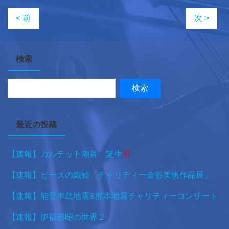
< 前
次 >
検索
最近の投稿
【速報】カルテット潮音 誕生
【速報】ビーズの織姫「チャリティー金谷美帆作品展」
【速報】能登半島地震&熊本地震チャリティーコンサート
【速報】伊福部昭の世界２